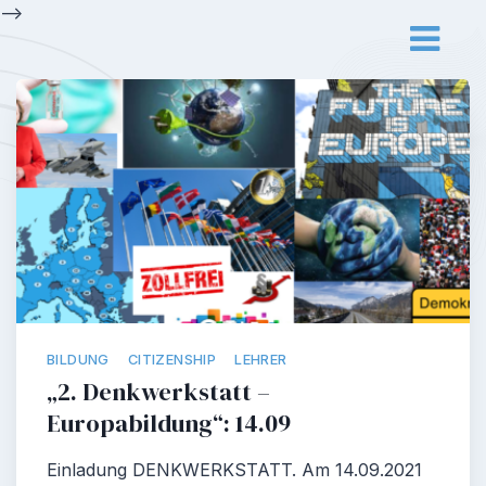
Skip
-->
to
content
BILDUNG
CITIZENSHIP
LEHRER
„2. Denkwerkstatt –
Europabildung“: 14.09
Einladung DENKWERKSTATT. Am 14.09.2021