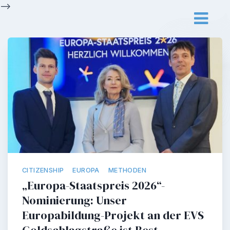
Skip
-->
to
content
CITIZENSHIP
EUROPA
METHODEN
„Europa-Staatspreis 2026“-
Nominierung: Unser
Europabildung-Projekt an der EVS