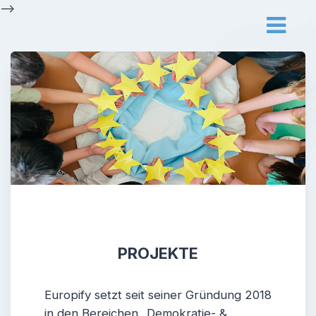
Skip
-->
to
content
PROJEKTE
Europify setzt seit seiner Gründung 2018
in den Bereichen „Demokratie- &