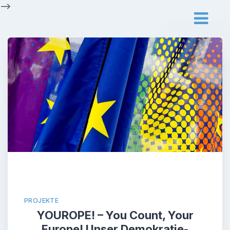
Skip
-->
to
content
PROJEKTE
YOUROPE! – You Count, Your
Europe! Unser Demokratie-