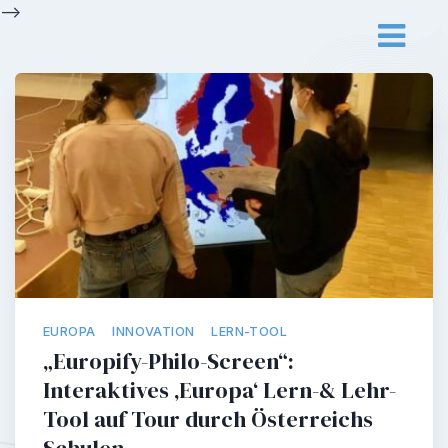
Skip
-->
to
content
EUROPA
INNOVATION
LERN-TOOL
„Europify-Philo-Screen“:
Interaktives ‚Europa‘ Lern-& Lehr-
Tool auf Tour durch Österreichs