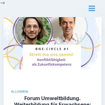
Skip
-->
to
content
ALLGEMEIN
Forum Umweltbildung.
Weiterbildung für Erwachsene: