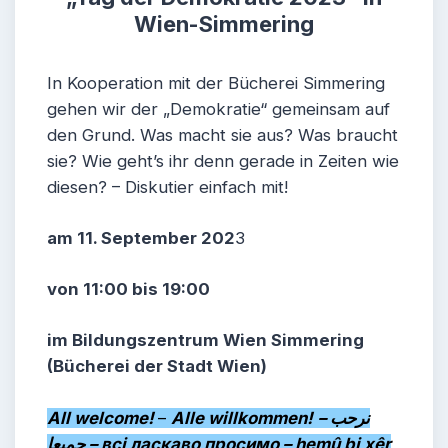
Wien-Simmering
In Kooperation mit der Bücherei Simmering
gehen wir der „Demokratie“ gemeinsam auf
den Grund. Was macht sie aus? Was braucht
sie? Wie geht’s ihr denn gerade in Zeiten wie
diesen? – Diskutier einfach mit!
am 11. September 202
3
von 11:00 bis 19:00
im Bildungszentrum Wien Simmering
(Bücherei der Stadt Wien)
All welcome!
–
Alle willkommen!
– نرحب
جميعا – всі ласкаво прос
имо – hemû bi xêr