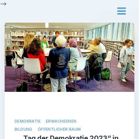
Skip
-->
to
content
DEMOKRATIE
ERWACHSENEN
BILDUNG
ÖFFENTLICHER RAUM
„Tag der Demokratie 2023“ in