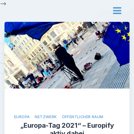
Skip
-->
to
content
EUROPA
NETZWERK
ÖFFENTLICHER RAUM
„Europa-Tag 2021“ – Europify
aktiv dabei