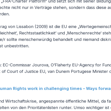
„FRA-Charter Platform“ und setzt sich mit seiner Bildungs
chte nicht nur in Verträge stehen, sondern dass diese a
rden.
ag von Lissabon (2009) ist die EU eine „Wertegemeinscha
‚Gleichheit‘, Rechtsstaatlichkeit‘ und ‚Menschenrechte‘ ste
de/r sollte menschenwürdig behandelt und niemand diskri
st unbestritten.
: EC-Commissar Jourova, O’Flaherty EU-Agency for Fund
of Court of Justice EU, van Dunem Portugese Minister of
uman Rights work in challenging times – Ways forw
d Wirtschaftskrise, angespannte öffentliche Mittel, da f
ten von den Prioritätenlisten runter. Umso wichtiger ist 