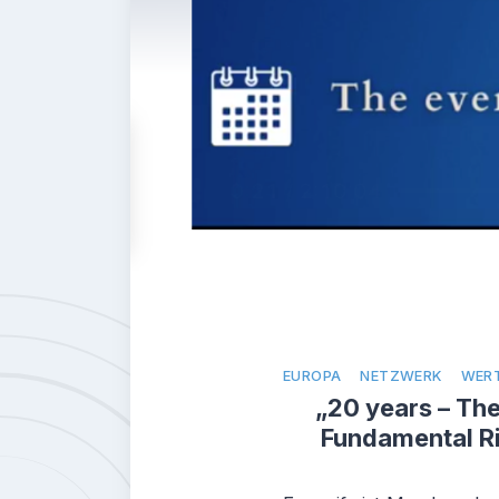
EUROPA
NETZWERK
WER
„20 years – The
Fundamental Rig