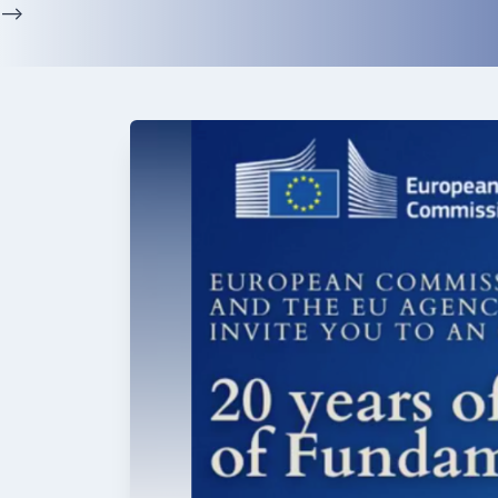
Skip
-->
to
content