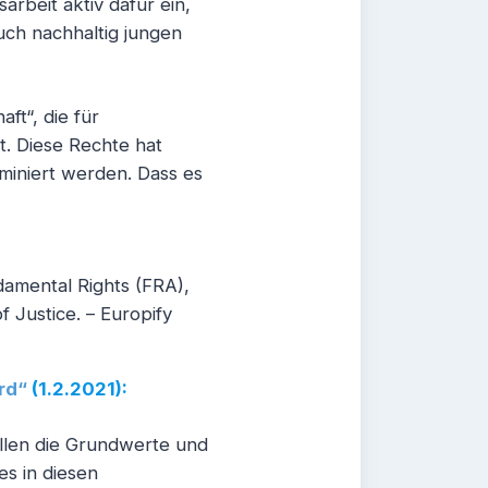
arbeit aktiv dafür ein,
uch nachhaltig jungen
ft“, die für
ht. Diese Rechte hat
miniert werden. Dass es
amental Rights (FRA),
 Justice. – Europify
ard“
(1.2.2021):
allen die Grundwerte und
es in diesen